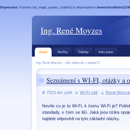
Deprecated
: Function set_magic_quotes_runtime() is deprecated in
/www/sites/8/site1124
Ing. René Moyzes
Úvod
Služby
Články
Kdo jsem
Ing. René Moyzes - Váš odborník v oblasti IT
Seznámení s WI-FI, otázky a 
7023 dní zpět
Wi-Fi sítě
René Moyze
Nevíte co je to Wi-Fi, k čemu Wi-Fi je? Potře
standady, v čem se liší. Jaká jsou rizika spo
najdete odpovědi na tyto základní otázky.